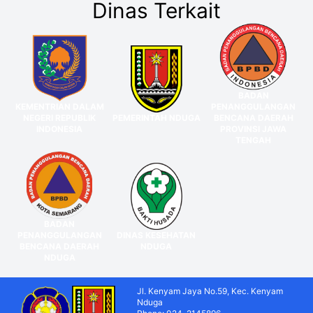
Dinas Terkait
BADAN
KEMENTRIAN DALAM
PENANGGULANGAN
NEGERI REPUBLIK
PEMERINTAH NDUGA
BENCANA DAERAH
INDONESIA
PROVINSI JAWA
TENGAH
BADAN
PENANGGULANGAN
DINAS KESEHATAN
BENCANA DAERAH
NDUGA
NDUGA
Jl. Kenyam Jaya No.59, Kec. Kenyam
Nduga