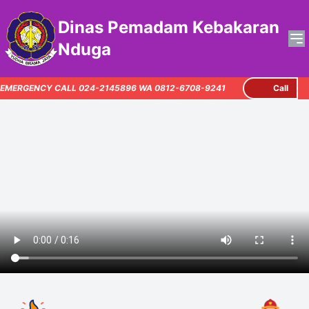
Dinas Pemadam Kebakaran
Nduga
EMERGENCY CALL 024-2145896 WA 0812-6708-9241
Call